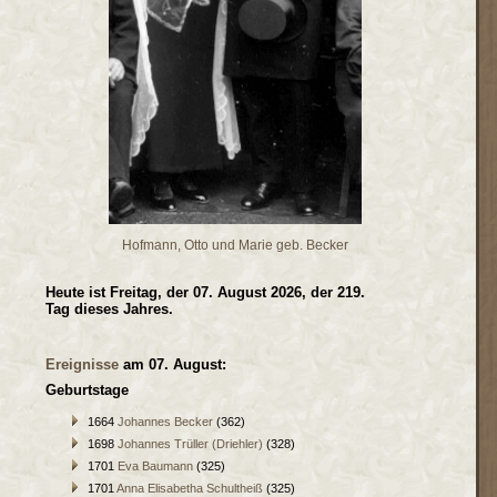
Hofmann, Otto und Marie geb. Becker
Heute ist Freitag, der 07. August 2026, der 219.
Tag dieses Jahres.
Ereignisse
am 07. August:
Geburtstage
1664
Johannes Becker
(362)
1698
Johannes Trüller (Driehler)
(328)
1701
Eva Baumann
(325)
1701
Anna Elisabetha Schultheiß
(325)