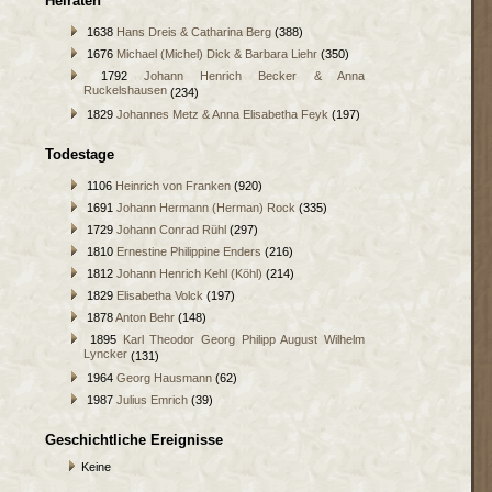
Heiraten
1638
Hans Dreis & Catharina Berg
(388)
1676
Michael (Michel) Dick & Barbara Liehr
(350)
1792
Johann Henrich Becker & Anna
Ruckelshausen
(234)
1829
Johannes Metz & Anna Elisabetha Feyk
(197)
Todestage
1106
Heinrich von Franken
(920)
1691
Johann Hermann (Herman) Rock
(335)
1729
Johann Conrad Rühl
(297)
1810
Ernestine Philippine Enders
(216)
1812
Johann Henrich Kehl (Köhl)
(214)
1829
Elisabetha Volck
(197)
1878
Anton Behr
(148)
1895
Karl Theodor Georg Philipp August Wilhelm
Lyncker
(131)
1964
Georg Hausmann
(62)
1987
Julius Emrich
(39)
Geschichtliche Ereignisse
Keine