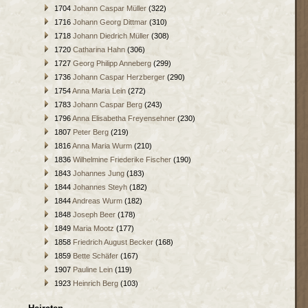
1704
Johann Caspar Müller
(322)
1716
Johann Georg Dittmar
(310)
1718
Johann Diedrich Müller
(308)
1720
Catharina Hahn
(306)
1727
Georg Philipp Anneberg
(299)
1736
Johann Caspar Herzberger
(290)
1754
Anna Maria Lein
(272)
1783
Johann Caspar Berg
(243)
1796
Anna Elisabetha Freyensehner
(230)
1807
Peter Berg
(219)
1816
Anna Maria Wurm
(210)
1836
Wilhelmine Friederike Fischer
(190)
1843
Johannes Jung
(183)
1844
Johannes Steyh
(182)
1844
Andreas Wurm
(182)
1848
Joseph Beer
(178)
1849
Maria Mootz
(177)
1858
Friedrich August Becker
(168)
1859
Bette Schäfer
(167)
1907
Pauline Lein
(119)
1923
Heinrich Berg
(103)