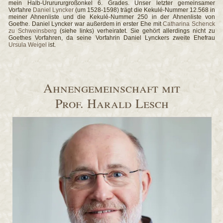
mein Halb-Ururururgroßonkel 6. Grades. Unser letzter gemeinsamer
Vorfahre
Daniel Lyncker
(um 1528-1598) trägt die Kekulé-Nummer 12.568 in
meiner Ahnenliste und die Kekulé-Nummer 250 in der Ahnenliste von
Goethe. Daniel Lyncker war außerdem in erster Ehe mit
Catharina Schenck
zu Schweinsberg
(siehe links) verheiratet. Sie gehört allerdings nicht zu
Goethes Vorfahren, da seine Vorfahrin Daniel Lynckers zweite Ehefrau
Ursula Weigel
ist.
Ahnengemeinschaft mit
Prof. Harald Lesch