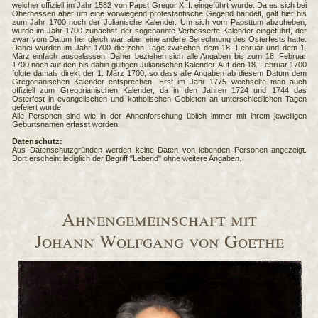
welcher offiziell im Jahr 1582 von Papst Gregor XIII. eingeführt wurde. Da es sich bei
Oberhessen aber um eine vorwiegend protestantische Gegend handelt, galt hier bis
zum Jahr 1700 noch der Julianische Kalender. Um sich vom Papsttum abzuheben,
wurde im Jahr 1700 zunächst der sogenannte Verbesserte Kalender eingeführt, der
zwar vom Datum her gleich war, aber eine andere Berechnung des Osterfests hatte.
Dabei wurden im Jahr 1700 die zehn Tage zwischen dem 18. Februar und dem 1.
März einfach ausgelassen. Daher beziehen sich alle Angaben bis zum 18. Februar
1700 noch auf den bis dahin gültigen Julianischen Kalender. Auf den 18. Februar 1700
folgte damals direkt der 1. März 1700, so dass alle Angaben ab diesem Datum dem
Gregorianischen Kalender entsprechen. Erst im Jahr 1775 wechselte man auch
offiziell zum Gregorianischen Kalender, da in den Jahren 1724 und 1744 das
Osterfest in evangelischen und katholischen Gebieten an unterschiedlichen Tagen
gefeiert wurde.
Alle Personen sind wie in der Ahnenforschung üblich immer mit ihrem jeweiligen
Geburtsnamen erfasst worden.
Datenschutz:
Aus Datenschutzgründen werden keine Daten von lebenden Personen angezeigt.
Dort erscheint lediglich der Begriff "Lebend" ohne weitere Angaben.
Ahnengemeinschaft mit
Johann Wolfgang von Goethe