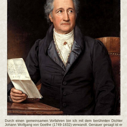
Durch einen gemeinsamen Vorfahren bin ich mit dem berühmten Dichter
Johann Wolfgang von Goethe (1749-1832) verwandt. Genauer gesagt ist er