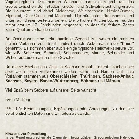
Vogelsbergkreis. Die meisten Wohnorte lassen sich grob auf das
Gebiet zwischen den Städten Gießen und Schwalmstadt eingrenzen.
Die Hauptorte sind dabei
Bleidenrod
,
Weickartshain
,
Nieder-Ohmen
,
Elpenrod
,
Ober-Gleen
und
Maulbach
. Die häufigsten Nachnamen sind
unten auf dieser Seite zu sehen. Die örtlichen Kirchenbücher wurden
meist erst im 17. Jahrhundert begonnen, so dass für frühere Zeiten
kaum Quellen vorhanden sind.
Da Oberhessen eine sehr ländliche Gegend ist, waren die meisten
meiner Vorfahren von Beruf Landwirt (auch "Ackermann" oder "Bauer"
genannt). Es kommen aber auch einige typische Handwerksberufe vor,
wie z.B. Schreiner, Schmied, Schuhmacher, Maurer, Schneider und
Weber, außerdem auch einige Schäfer.
Da meine Ehefrau aus
Zeitz
in Sachsen-Anhalt stammt, tauchen hier
aber auch noch vollkommen andere Orte und Namen auf. Ihre
Vorfahren stammen aus
Oberschlesien
,
Thüringen
,
Sachsen-Anhalt
,
Sachsen
,
Bayern
,
Baden-Württemberg
,
Böhmen
und
Mähren
.
Viel Spaß beim Stöbern auf unserer Seite wünscht
Sven M. Berg
P.S.: Für Berichtigungen, Ergänzungen oder Anregungen zu den hier
veröffentlichten Daten sind wir jederzeit dankbar.
Hinweise zur Darstellung:
In der Regel entsprechen alle Daten dem heute gültigen Gregorianischen Kalender,