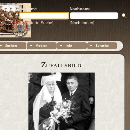
Vorname
Nachname
[Erweiterte Suche]
[Nachnamen]
Suchen
Medien
Info
Sprache
Zufallsbild