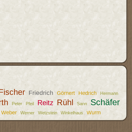
Fischer
Friedrich
Görnert
Hedrich
Hermann
Schäfer
rth
Rühl
Reitz
Peter
Pfeil
Sann
Weber
Wurm
Werner
Wetzstein
Winkelhaus