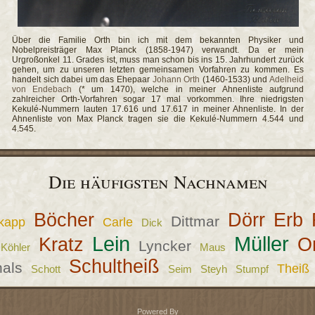
Über die Familie Orth bin ich mit dem bekannten Physiker und
Nobelpreisträger Max Planck (1858-1947) verwandt. Da er mein
Urgroßonkel 11. Grades ist, muss man schon bis ins 15. Jahrhundert zurück
gehen, um zu unseren letzten gemeinsamen Vorfahren zu kommen. Es
handelt sich dabei um das Ehepaar
Johann Orth
(1460-1533) und
Adelheid
von Endebach
(* um 1470), welche in meiner Ahnenliste aufgrund
zahlreicher Orth-Vorfahren sogar 17 mal vorkommen. Ihre niedrigsten
Kekulé-Nummern lauten 17.616 und 17.617 in meiner Ahnenliste. In der
Ahnenliste von Max Planck tragen sie die Kekulé-Nummern 4.544 und
4.545.
Die häufigsten Nachnamen
Böcher
Dörr
Erb
Dittmar
kapp
Carle
Dick
Lein
Müller
Kratz
O
Lyncker
Köhler
Maus
Schultheiß
als
Theiß
Schott
Seim
Steyh
Stumpf
Powered By