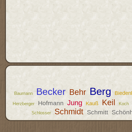
Berg
Becker
Behr
Bieden
Baumann
Keil
Jung
Hofmann
Kauß
Herzberger
Koch
Schmidt
Schmitt
Schönh
Schlosser